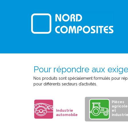
Pour répondre aux exig
Nos produits sont spécialement formulés pour répo
pour différents secteurs d’activités.
Pièces
agricole
Industrie
et
automobile
industri