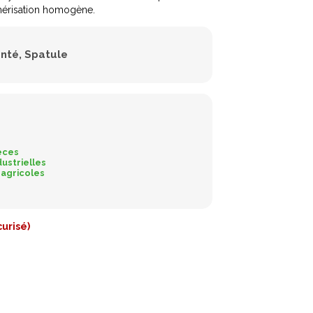
ymérisation homogène.
anté
Spatule
èces
dustrielles
 agricoles
urisé)