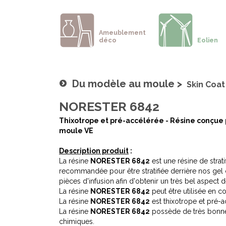
Ameublement
déco
Eolien
Du modèle au moule
>
Skin Coat
NORESTER 6842
Thixotrope et pré-accélérée - Résine conçue p
moule VE
Description produit
:
La résine
NORESTER 6842
est une résine de strat
recommandée pour être stratifiée derrière nos gel
pièces d'infusion afin d'obtenir un très bel aspect 
La résine
NORESTER 6842
peut être utilisée en c
La résine
NORESTER 6842
est thixotrope et pré-a
La résine
NORESTER 6842
possède de très bonne
chimiques.