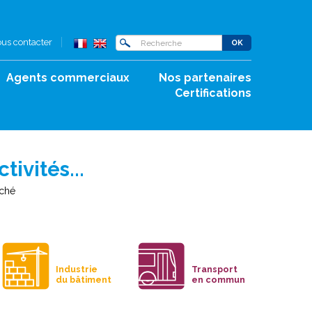
us contacter
Agents commerciaux
Nos partenaires
Certifications
ivités...
rché
Industrie
Transport
du bâtiment
en commun