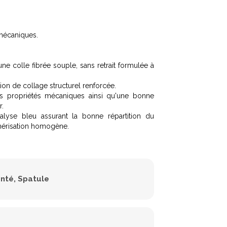
 mécaniques.
ne colle fibrée souple, sans retrait formulée à
on de collage structurel renforcée.
 propriétés mécaniques ainsi qu'une bonne
r.
alyse bleu assurant la bonne répartition du
ymérisation homogène.
anté
Spatule