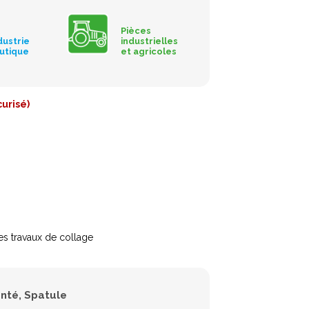
Pièces
dustrie
industrielles
utique
et agricoles
urisé)
es travaux de collage
anté
Spatule