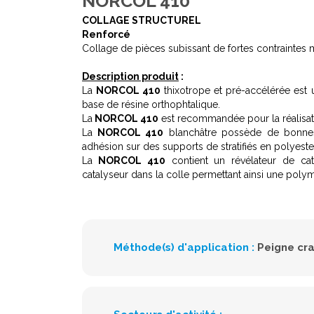
NORCOL 410
COLLAGE STRUCTUREL
Renforcé
Collage de pièces subissant de fortes contraintes
Description produit
:
La
NORCOL 410
thixotrope et pré-accélérée est u
base de résine orthophtalique.
La
NORCOL 410
est recommandée pour la réalisati
La
NORCOL 410
blanchâtre possède de bonnes
adhésion sur des supports de stratifiés en polyeste
La
NORCOL 410
contient un révélateur de cat
catalyseur dans la colle permettant ainsi une pol
Méthode(s) d'application :
Peigne cr