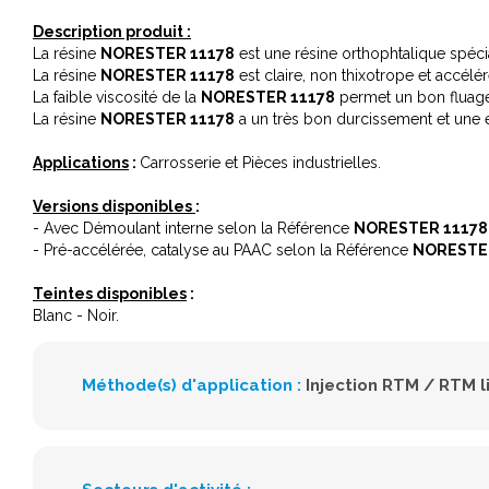
Description produit :
La résine
NORESTER 11178
est une résine orthophtalique spéc
La résine
NORESTER 11178
est claire, non thixotrope et accélér
La faible viscosité de la
NORESTER 11178
permet un bon fluage 
La résine
NORESTER 11178
a un très bon durcissement et une e
Applications
:
Carrosserie et Pièces industrielles.
Versions disponibles
:
- Avec Démoulant interne selon la Référence
NORESTER 11178 
- Pré-accélérée, catalyse au PAAC selon la Référence
NORESTER
Teintes disponibles
:
Blanc - Noir.
Méthode(s) d'application :
Injection RTM / RTM l