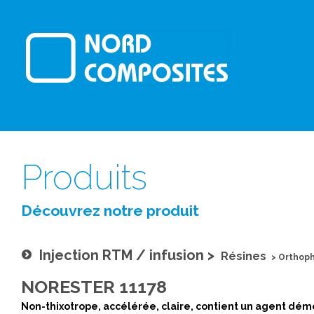
Produits
Découvrez notre produit
Injection RTM / infusion
>
Résines
>
Orthoph
NORESTER 11178
Non-thixotrope, accélérée, claire, contient un agent dém