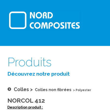
Produits
Découvrez notre produit
Colles
>
Colles non fibrées
>
Polyester
NORCOL 412
Description produit :